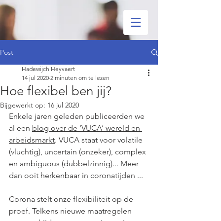
Post
Hadewijch Heyvaert
14 jul 2020
2 minuten om te lezen
Hoe flexibel ben jij?
Bijgewerkt op:
16 jul 2020
Enkele jaren geleden publiceerden we 
al een 
blog over de 'VUCA’ wereld en 
arbeidsmarkt
. VUCA staat voor volatile 
(vluchtig), uncertain (onzeker), complex 
en ambiguous (dubbelzinnig)... Meer 
dan ooit herkenbaar in coronatijden ...
Corona stelt onze flexibiliteit op de 
proef. 
Telkens nieuwe maatregelen 