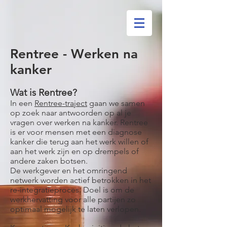
Rentree - Werken na
kanker
Wat is Rentree?
I
n een
Rentree-traject
g
aan we samen
op zoek naar antwoorden op al je
vragen over werken na kanker. ​Rentree
is er voor mensen met een diagnose
kanker die terug aan het werk willen of
aan het werk zijn en op drempels of
andere zaken botsen.
De werkgever en het omringend
netwerk worden actief betrokken in het
re-integratieproces. Doel is om de
werkhervatting voor alle partijen zo
optimaal
mogelijk te laten verlopen.