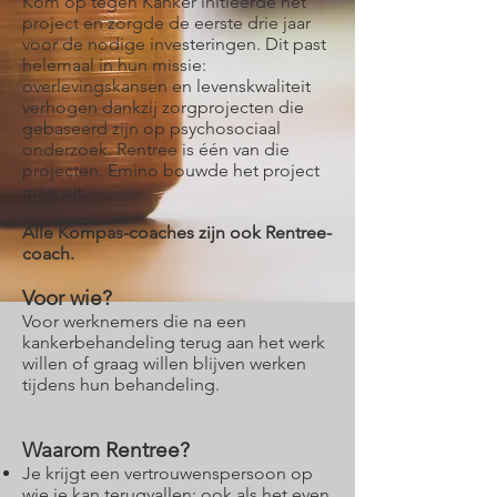
Kom op tegen Kanker initieerde het
project en zorgde de eerste drie jaar
voor de nodige investeringen. Dit past
helemaal in hun missie:
overlevingskansen en levenskwaliteit
verhogen dankzij zorgprojecten die
gebaseerd zijn op psychosociaal
onderzoek. Rentree is één van die
projecten. Emino bouwde het project
mee uit.
Alle Kompas-coaches zijn ook Rentree-
coach.
Voor wie?
V
oor werknemers die na een
kankerbehandeling terug aan het werk
willen of graag willen blijven werken
tijdens hun behandeling.
Waarom Rentree?
Je krijgt een vertrouwenspersoon op
wie je kan terugvallen; ook als het even