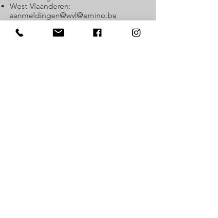
West-Vlaanderen:
aanmeldingen@
wvl@emino.be
© 2022 by emino
Abonneer je op onze nieuwsbrief
voor klanten
Blijf op de hoogte!