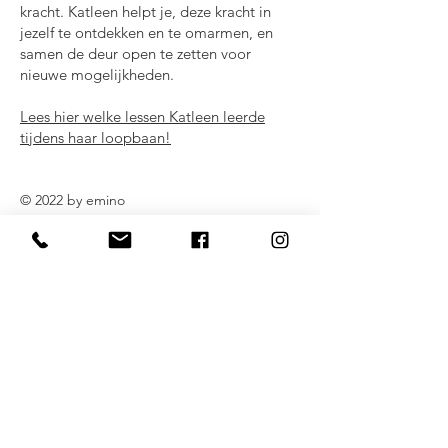
kracht. Katleen helpt je, deze kracht in
jezelf te ontdekken en te omarmen, en
samen de deur open te zetten voor
nieuwe mogelijkheden.
Lees hier welke lessen Katleen leerde
tijdens haar loopbaan!
© 2022 by emino
Abonneer je op onze nieuwsbrief
voor klanten
Blijf op de hoogte!