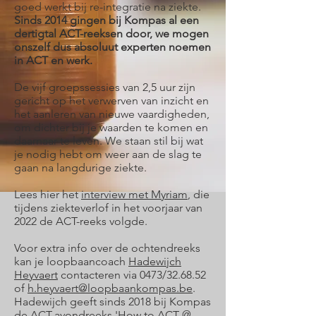
goed werkt bij re-integratie na ziekte.
Sinds 2014 gingen bij Kompas al een
dertigtal ACT-reeksen door, we mogen
onszelf dus absoluut experten noemen
in ACT en werk.
De vijf groepssessies van 2,5 uur zijn
gericht op het verwerven van inzicht en
het aanleren van nieuwe vaardigheden,
om dichter bij je waarden te komen en
daarnaar te leven. We staan stil bij wat
je nodig hebt om weer aan de slag te
gaan na langdurige ziekte.
Lees hier het
interview met Myriam
, die
tijdens ziekteverlof in het voorjaar van
2022 de ACT-reeks volgde.
Voor extra info over de ochtendreeks
kan je loopbaancoach
Hadewijch
Heyvaert
contacteren via 0473/32.68.52
of
h.heyvaert@loopbaankompas.be
.
Hadewijch geeft sinds 2018 bij Kompas
de
ACT-avondreeks 'How to ACT @