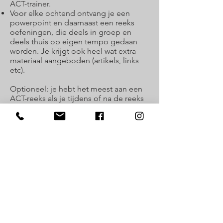
ACT-trainer.
Voor elke ochtend ontvang je een
powerpoint en daarnaast een reeks
oefeningen, die deels in groep en
deels thuis op eigen tempo gedaan
worden. Je krijgt ook heel wat extra
materiaal aangeboden (artikels, links
etc).
Optioneel: je hebt het meest aan een
ACT-reeks als je tijdens of na de reeks
ook een individueel loopbaangesprek
inplant met de ACT-trainer. Alles wat je
in groep leert, kan je dan toepassen op
jouw situatie. Dit gesprek kan je
betalen met een
VDAB-
loopbaancheque
of zonder
loopbaancheque (prijs: 75
euro incl
BTW).
Waar en wanneer gaan de
sessies door?
De reeks gaat door bij Kompas