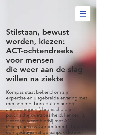
Stilstaan, bewust
worden, kiezen:
ACT-ochtendreeks
voor mensen
die weer aan de slag
willen na ziekte
Kompas staat bekend om zijn
expertise en uitgebreide ervaring met
mensen met burn-out en andere
aandoeningen (chronische pijn,
psychische kwetsbaarheid, kanker,...).
Het team werkt hierbij met ACT
(Acceptance & Commitment Therapie),
een gedragsmatige aanpak die zeer