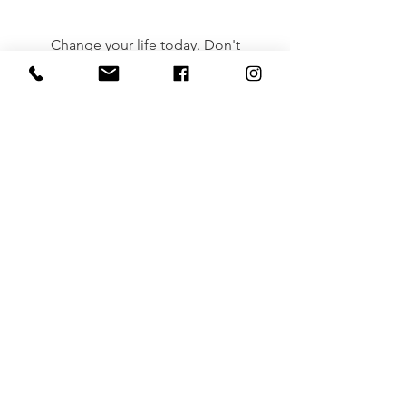
Change your life today. Don't
gamble on the future, act now,
without delay.
(Simone de Beauvoir)
Doe werk dat bij je past en je
hoeft nooit meer te werken
(Confucius)