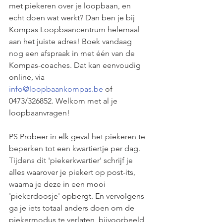
met piekeren over je loopbaan, en 
echt doen wat werkt? Dan ben je bij 
Kompas Loopbaancentrum helemaal 
aan het juiste adres! Boek vandaag 
nog een afspraak in met één van de 
Kompas-coaches. Dat kan eenvoudig 
online, via 
info@loopbaankompas.be
 of 
0473/326852. Welkom met al je 
loopbaanvragen! 
PS Probeer in elk geval het piekeren te 
beperken tot een kwartiertje per dag. 
Tijdens dit 'piekerkwartier' schrijf je 
alles waarover je piekert op post-its, 
waarna je deze in een mooi 
'piekerdoosje' opbergt. En vervolgens 
ga je iets totaal anders doen om de 
piekermodus te verlaten, bijvoorbeeld 