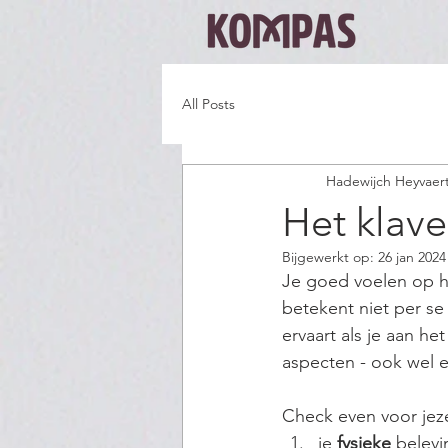
All Posts
Hadewijch Heyvaer
Het klave
Bijgewerkt op:
26 jan 2024
Je goed voelen op h
betekent niet per se 
ervaart als je aan he
aspecten - ook wel ee
Check even voor jeze
je 
fysieke 
belevi