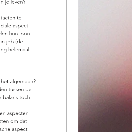
n je leven?
tacten te 
ciale aspect 
den hun loon 
un job (de 
ing helemaal 
in het algemeen?
den tussen de 
e balans toch 
even aspecten 
etten om dat 
ische aspect 