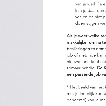
van je werk (je e
kan je daar dan 
ver, en ga niet p
doen stijgen van
Als je weet welke asp
makkelijker om na t
beslissingen te nem
job of niet, hoe kan 
nieuwe functie of nie
zomaar handig. 
De K
een passende job va
* Het beeld van het 
met je innerlijk kom
genoemd) kan je meer 