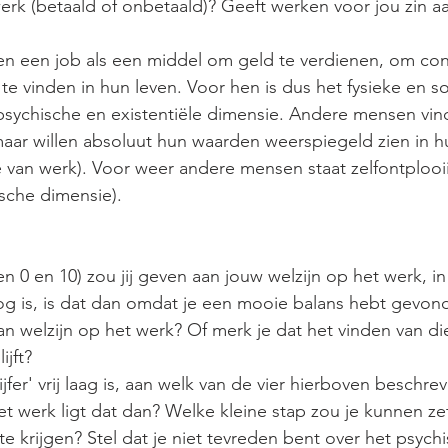
erk (betaald of onbetaald)? Geeft werken voor jou zin aa
 een job als een middel om geld te verdienen, om con
te vinden in hun leven. Voor hen is dus het fysieke en so
psychische en existentiële dimensie. Andere mensen vin
 maar willen absoluut hun waarden weerspiegeld zien in h
e van werk). Voor weer andere mensen staat zelfontplooi
sche dimensie). 
sen 0 en 10) zou jij geven aan jouw welzijn op het werk, 
oog is, is dat dan omdat je een mooie balans hebt gevon
an welzijn op het werk? Of merk je dat het vinden van di
jft? 
cijfer' vrij laag is, aan welk van de vier hierboven beschr
et werk ligt dat dan? Welke kleine stap zou je kunnen z
r te krijgen? Stel dat je niet tevreden bent over het psych