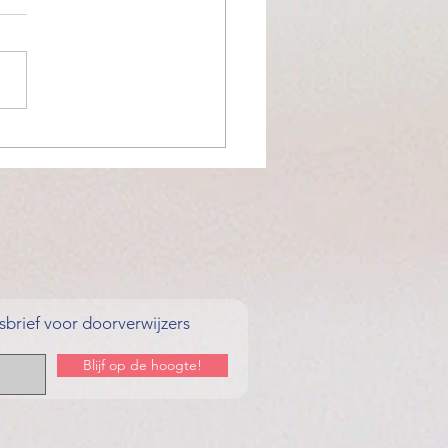
este remedie tegen
eren
brief voor doorverwijzers
Blijf op de hoogte!