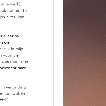
in je werk), 
ek het niet te 
ns-cijfer' kan 
 alleszins 
en om 
ijf ik in mijn 
n voor die 
keuzes meer dan 
oektocht naar 
 in verbinding 
tieel welzijn 
el').   