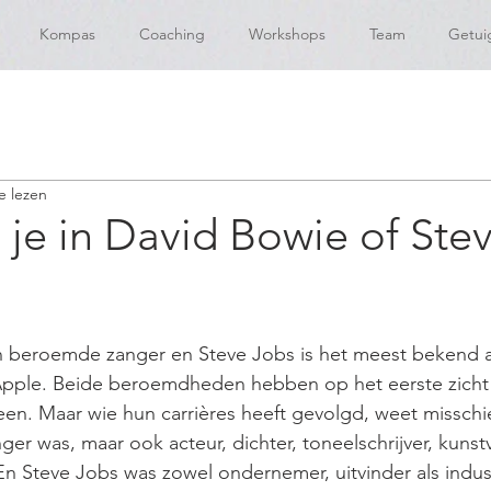
Kompas
Coaching
Workshops
Team
Getui
e lezen
j je in David Bowie of Ste
 beroemde zanger en Steve Jobs is het meest bekend a
pple. Beide beroemdheden hebben op het eerste zicht 
en. Maar wie hun carrières heeft gevolgd, weet misschi
ger was, maar ook acteur, dichter, toneelschrijver, kuns
 Steve Jobs was zowel ondernemer, uitvinder als indust