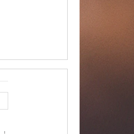
este remedie tegen
eren