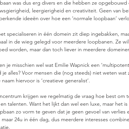
baan was dus erg divers en die hebben ze opgebouwd o
sgierigheid, leergierigheid en creativiteit. Geen van be
eperkende ideeën over hoe een ‘normale loopbaan’ verlo
oet specialiseren in één domein zit diep ingebakken, m
aal in de wieg gelegd voor meerdere loopbanen. Ze will
oed worden, maar dan toch liever in meerdere domeinen
en je misschien wel wat Emilie Wapnick een ‘multipotenti
je alles? Voor mensen die (nog steeds) niet weten wat z
naam hiervoor is ‘creatieve generalist’.
centrum krijgen we regelmatig de vraag hoe best om t
n talenten. Want het lijkt dan wel een luxe, maar het is n
baan zo vorm te geven dat je geen gevoel van verlies e
 maar 24u in één dag, dus meerdere interesses combine
tie. 