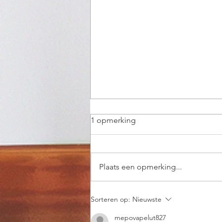
1 opmerking
Plaats een opmerking...
Spreken is zilver, zwijgen is
Sorteren op:
Nieuwste
goud... of niet?
mepovapelut827