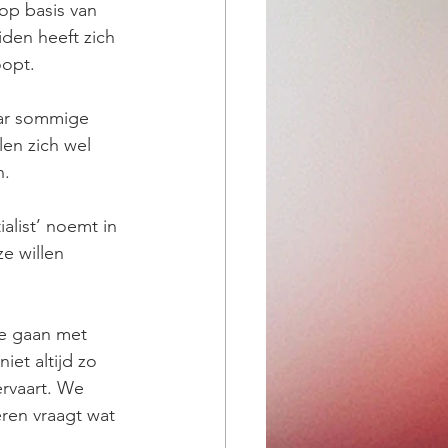
p basis van 
iden heeft zich 
opt. 
aar sommige 
en zich wel 
. 
alist’ noemt in 
e willen 
e gaan met 
iet altijd zo 
rvaart. We 
ren vraagt wat 