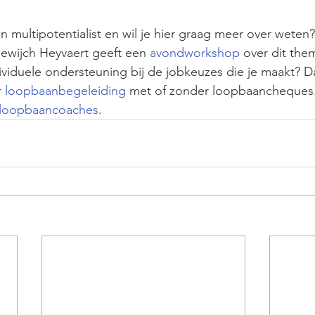
en multipotentialist en wil je hier graag meer over weten?
wijch Heyvaert geeft een 
avondworkshop
 over dit the
viduele ondersteuning bij de jobkeuzes die je maakt? Da
 
loopbaanbegeleiding
 met of zonder loopbaancheques.
-loopbaancoaches
. 