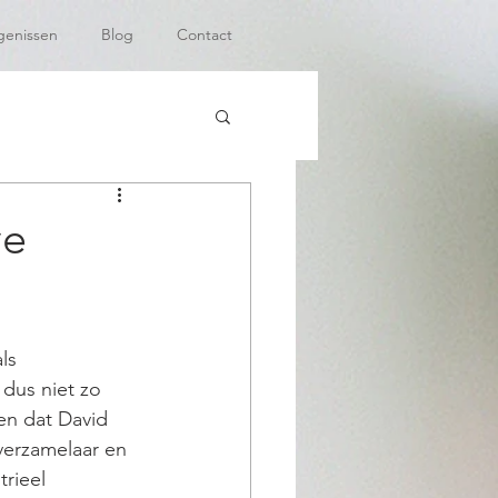
genissen
Blog
Contact
ve
ls 
dus niet zo 
en dat David 
tverzamelaar en 
rieel 