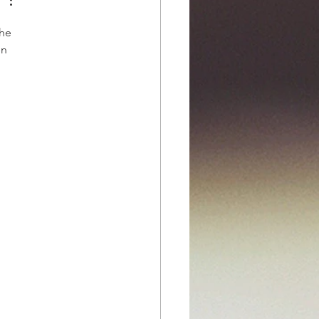
he 
n 